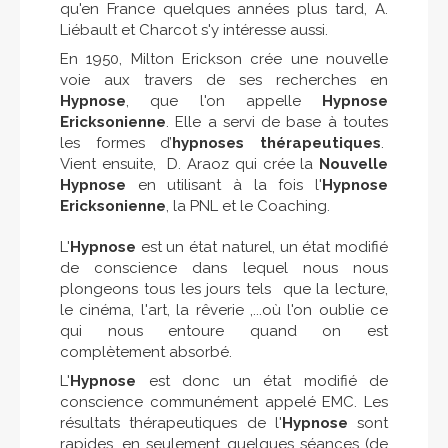
qu'en France quelques années plus tard, A.
Liébault et Charcot s'y intéresse aussi.
En 1950, Milton Erickson crée une nouvelle
voie aux travers de ses recherches en
Hypnose
, que l'on appelle
Hypnose
Ericksonienne
. Elle a servi de base à toutes
les formes d’
hypnoses thérapeutiques
.
Vient ensuite, D. Araoz qui crée la
Nouvelle
Hypnose
en utilisant à la fois l'
Hypnose
Ericksonienne
, la PNL et le Coaching.
L'
Hypnose
est un état naturel, un état modifié
de conscience dans lequel nous nous
plongeons tous les jours tels que la lecture,
le cinéma, l'art, la rêverie ,...où l'on oublie ce
qui nous entoure quand on est
complètement absorbé.
L'
Hypnose
est donc un état modifié de
conscience communément appelé EMC. Les
résultats thérapeutiques de l'
Hypnose
sont
rapides, en seulement quelques séances (de