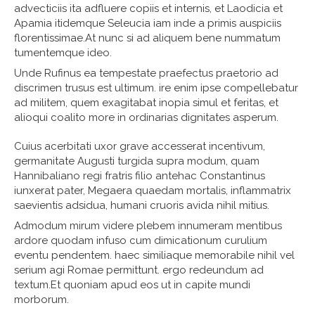
advecticiis ita adfluere copiis et internis, et Laodicia et
Apamia itidemque Seleucia iam inde a primis auspiciis
florentissimae.At nunc si ad aliquem bene nummatum
tumentemque ideo.
Unde Rufinus ea tempestate praefectus praetorio ad
discrimen trusus est ultimum. ire enim ipse compellebatur
ad militem, quem exagitabat inopia simul et feritas, et
alioqui coalito more in ordinarias dignitates asperum.
Cuius acerbitati uxor grave accesserat incentivum,
germanitate Augusti turgida supra modum, quam
Hannibaliano regi fratris filio antehac Constantinus
iunxerat pater, Megaera quaedam mortalis, inflammatrix
saevientis adsidua, humani cruoris avida nihil mitius.
Admodum mirum videre plebem innumeram mentibus
ardore quodam infuso cum dimicationum curulium
eventu pendentem. haec similiaque memorabile nihil vel
serium agi Romae permittunt. ergo redeundum ad
textum.Et quoniam apud eos ut in capite mundi
morborum.