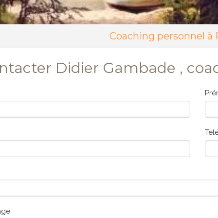
Coaching personnel à P
ntacter Didier Gambade , coa
Pr
Tél
age