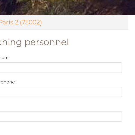
aris 2 (75002)
ching personnel
énom
éphone