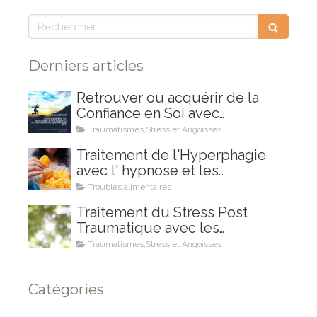
Rechercher
Derniers articles
Retrouver ou acquérir de la
Confiance en Soi avec
l'Hypnose et les Mouvements
Traumatismes,Stress et Angoisses
Oculaires et Neurothérapie
Traitement de l'Hyperphagie
(type EMDR) aini que l'EFT
avec l' hypnose et les
Mouvements Oculaires et
Troubles alimentaires
Neurothérapie (type EMR)
Traitement du Stress Post
Traumatique avec les
Mouvements Oculaires et
Traumatismes,Stress et Angoisses
Neurothérapie (type EMDR)
Catégories