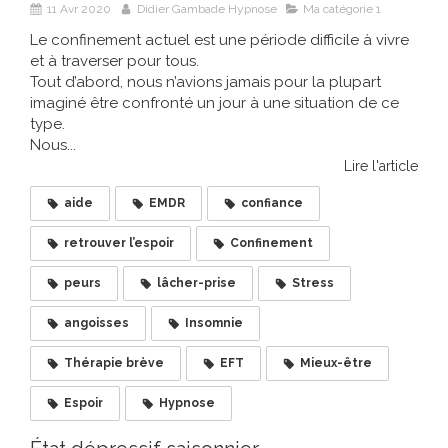
11 Avr 2020
Didier Gambade Hypnose
Ma catégorie 1
Le confinement actuel est une période difficile à vivre
et à traverser pour tous.
Tout d’abord, nous n’avions jamais pour la plupart
imaginé être confronté un jour à une situation de ce
type.
Nous...
Lire l'article
aide
EMDR
confiance
retrouver l’espoir
Confinement
peurs
lâcher-prise
Stress
angoisses
Insomnie
Thérapie brève
EFT
Mieux-être
Espoir
Hypnose