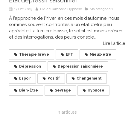
État dépressif saisonnier
17 Oct 2019
Didier Gambade Hypnose
Ma catégorie 1
À l’approche de l’hiver, en ces mois d’automne, nous
sommes souvent confrontés à un état d’être peu
agréable. La lumière baisse, le soleil est moins présent
et des interrogations, des peurs conscie...
Lire l'article
Thérapie brève
EFT
Mieux-être
Dépression
Dépression saisonnière
Espoir
Positif
Changement
Bien-Être
Sevrage
Hypnose
3 articles