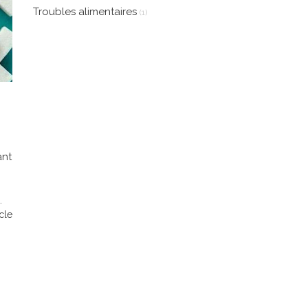
Troubles alimentaires
(1)
ant
.
icle