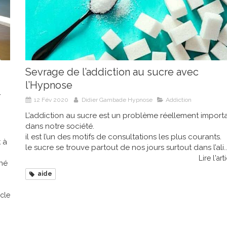
Sevrage de l’addiction au sucre avec
l’Hypnose
T
12 Fév 2020
Didier Gambade Hypnose
Addiction
L’addiction au sucre est un problème réellement import
dans notre société.
il est l’un des motifs de consultations les plus courants.
t à
le sucre se trouve partout de nos jours surtout dans l’ali..
Lire l'art
iné
aide
icle