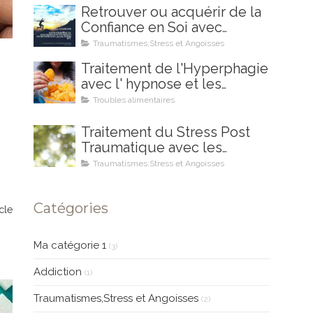
Retrouver ou acquérir de la
Confiance en Soi avec
l'Hypnose et les
Traumatismes,Stress et Angoisses
Mouvements Oculaires et
Traitement de l'Hyperphagie
Neurothérapie (type EMDR)
avec l' hypnose et les
aini que l'EFT
Mouvements Oculaires et
Troubles alimentaires
Neurothérapie (type EMR)
Traitement du Stress Post
Traumatique avec les
Mouvements Oculaires et
Traumatismes,Stress et Angoisses
Neurothérapie (type EMDR)
Catégories
icle
Ma catégorie 1
(3)
Addiction
(1)
Traumatismes,Stress et Angoisses
(2)