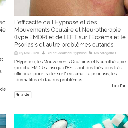
ec
L'efficacité de l'Hypnose et des
ie
Mouvements Oculaire et Neurothérapie
(type EMDR) et de l’EFT sur l'Eczéma et le
Psoriasis et autre problèmes cutanés.
09 Mai 2020
Didier Gambade Hypnose
Ma catégorie 1
et
L’Hypnose, les Mouvements Oculaires et Neurothérapie
(proche EMDR) ainsi que l’EFT sont des thérapies très
.
efficaces pour traiter sur l’ eczéma , le psoriasis, les
dermatites et d’autres problèmes...
Lire l'art
icle
aide