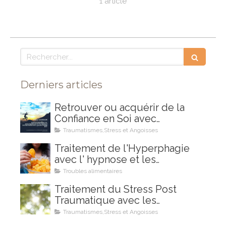
1 article
Rechercher
Derniers articles
Retrouver ou acquérir de la
Confiance en Soi avec
l'Hypnose et les Mouvements
Traumatismes,Stress et Angoisses
Oculaires et Neurothérapie
Traitement de l'Hyperphagie
(type EMDR) aini que l'EFT
avec l' hypnose et les
Mouvements Oculaires et
Troubles alimentaires
Neurothérapie (type EMR)
Traitement du Stress Post
Traumatique avec les
Mouvements Oculaires et
Traumatismes,Stress et Angoisses
Neurothérapie (type EMDR)